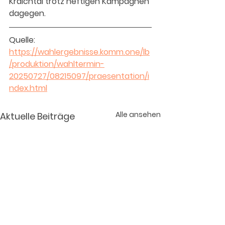
Kraichtal trotz heftigen Kampagnen 
dagegen.
Quelle: 
https://wahlergebnisse.komm.one/lb
/produktion/wahltermin-
20250727/08215097/praesentation/i
ndex.html
Alle ansehen
Aktuelle Beiträge